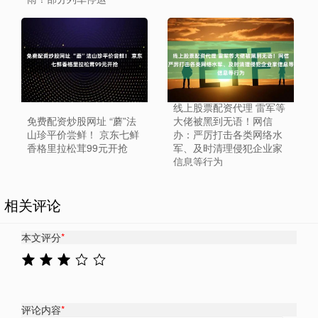
线上股票配资代理 雷军等
免费配资炒股网址 “蘑”法
大佬被黑到无语！网信
山珍平价尝鲜！ 京东七鲜
办：严厉打击各类网络水
香格里拉松茸99元开抢
军、及时清理侵犯企业家
信息等行为
相关评论
本文评分
*
评论内容
*