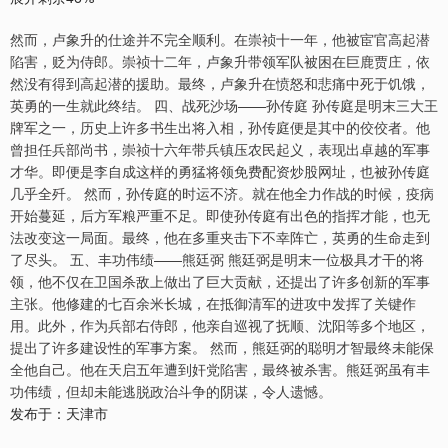
然而，卢象升的仕途并不完全顺利。在崇祯十一年，他被宦官高起潜
陷害，贬为侍郎。崇祯十二年，卢象升带领军队被困在巨鹿贾庄，依
然没有得到高起潜的援助。最终，卢象升在愤怒和悲痛中死于饥饿，
英勇的一生就此终结。 四、战死沙场——孙传庭 孙传庭是明末三大王
牌军之一，历史上许多书生出将入相，孙传庭便是其中的佼佼者。他
曾担任兵部尚书，崇祯十六年带兵镇压农民起义，表现出卓越的军事
才华。即便是李自成这样的勇猛将领免费配资炒股网址，也被孙传庭
几乎全歼。 然而，孙传庭的时运不济。就在他全力作战的时候，疫病
开始蔓延，后方军粮严重不足。即使孙传庭有出色的指挥才能，也无
法改变这一局面。最终，他在多重夹击下不幸阵亡，英勇的生命走到
了尽头。 五、丰功伟绩——熊廷弼 熊廷弼是明末一位极具才干的将
领，他不仅在卫国杀敌上做出了巨大贡献，还提出了许多创新的军事
主张。他修建的七百余米长城，在抵御清军的进攻中发挥了关键作
用。此外，作为兵部右侍郎，他亲自巡视了抚顺、沈阳等多个地区，
提出了许多建设性的军事方案。 然而，熊廷弼的聪明才智最终未能保
全他自己。他在天启五年遭到奸党陷害，最终被杀害。熊廷弼虽有丰
功伟绩，但却未能逃脱政治斗争的阴谋，令人遗憾。
发布于：天津市