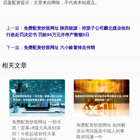
启盈配资提示：文章来自网络，不代表本站观点。
上一篇：
免费配资炒股网址 陕西能源：控股子公司麟北煤业收到
行政处罚决定书 罚款94万元并停产整顿5日
下一篇：
免费配资炒股网址 六小龄童悼念何晴
相关文章
免费配资炒股网址 一秒天
免费配资炒股网址 如何解
黑！雷暴+8级大风杀到深
决台湾问题是中国人的事
圳！今夜起或有特大暴
两岸同属一中
雨！部分列车停运