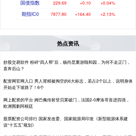
国债指数
229.69
+0.10
+0.04%
期指IC0
7877.80
+164.40
+2.13%
热点资讯
炒股交易软件 粉碎“四人帮”后，杨尚昆重游颐和园，为何不走正门，
直奔后山？
配资网官网入口 男人肾精被掏空的6大标志，若占2个以上，说明身体
开始走下坡路了！6个
网上配资的平台 姆巴佩传射登贝莱破门，法国2-0摩洛哥首进四强，
欧洲围剿阿根廷
股票配资公司排行 国家发改委、国家能源局印发《新型能源体系建
设“十五五”规划》