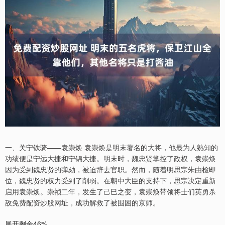
一、关宁铁骑——袁崇焕 袁崇焕是明末著名的大将，他最为人熟知的
功绩便是宁远大捷和宁锦大捷。明末时，魏忠贤掌控了政权，袁崇焕
因为受到魏忠贤的弹劾，被迫辞去官职。然而，随着明思宗朱由检即
位，魏忠贤的权力受到了削弱。在朝中大臣的支持下，思宗决定重新
启用袁崇焕。崇祯二年，发生了己巳之变，袁崇焕带领将士们英勇杀
敌免费配资炒股网址，成功解救了被围困的京师。
展开剩余46%