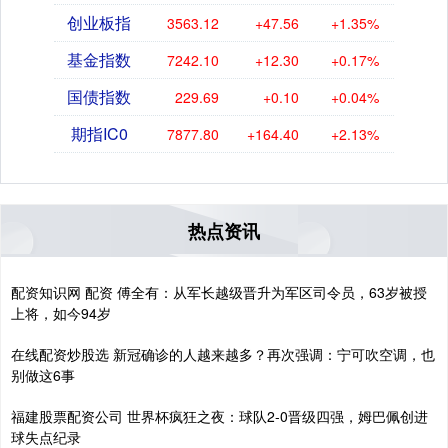
创业板指
3563.12
+47.56
+1.35%
基金指数
7242.10
+12.30
+0.17%
国债指数
229.69
+0.10
+0.04%
期指IC0
7877.80
+164.40
+2.13%
热点资讯
配资知识网 配资 傅全有：从军长越级晋升为军区司令员，63岁被授
上将，如今94岁
在线配资炒股选 新冠确诊的人越来越多？再次强调：宁可吹空调，也
别做这6事
福建股票配资公司 世界杯疯狂之夜：球队2-0晋级四强，姆巴佩创进
球失点纪录